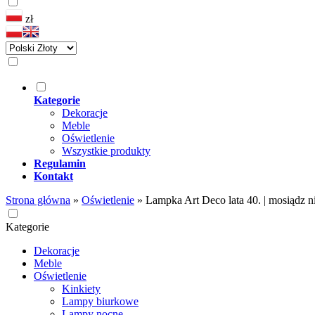
zł
Kategorie
Dekoracje
Meble
Oświetlenie
Wszystkie produkty
Regulamin
Kontakt
Strona główna
»
Oświetlenie
»
Lampka Art Deco lata 40. | mosiądz ni
Kategorie
Dekoracje
Meble
Oświetlenie
Kinkiety
Lampy biurkowe
Lampy nocne