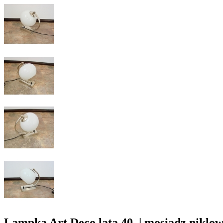
Lampka Art Deco lata 40. | mosiądz niklowa