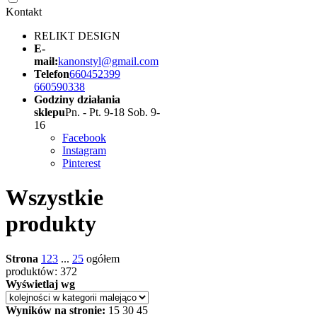
Kontakt
RELIKT DESIGN
E-
mail:
kanonstyl@gmail.com
Telefon
660452399
660590338
Godziny działania
sklepu
Pn. - Pt. 9-18 Sob. 9-
16
Facebook
Instagram
Pinterest
Wszystkie
produkty
Strona
1
2
3
...
25
ogółem
produktów: 372
Wyświetlaj wg
Wyników na stronie:
15
30
45