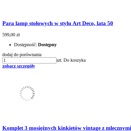
Para lamp stołowych w stylu Art Deco, lata 50
599,00 zł
Dostępność:
Dostępny
dodaj do porównania
szt.
Do koszyka
zobacz szczegóły
Komplet 3 mosiężnych kinkietów vintage z mlecznymi